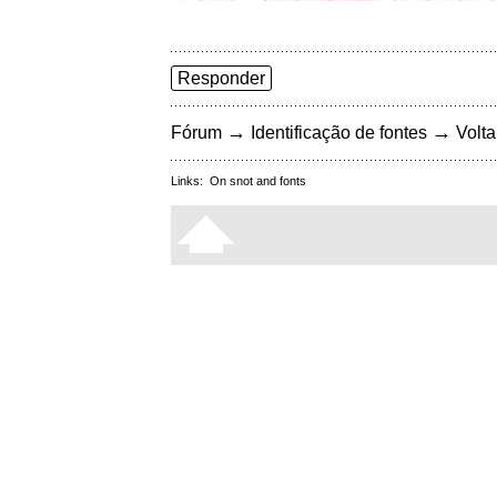
Responder
→
→
Fórum
Identificação de fontes
Volta
Links:
On snot and fonts