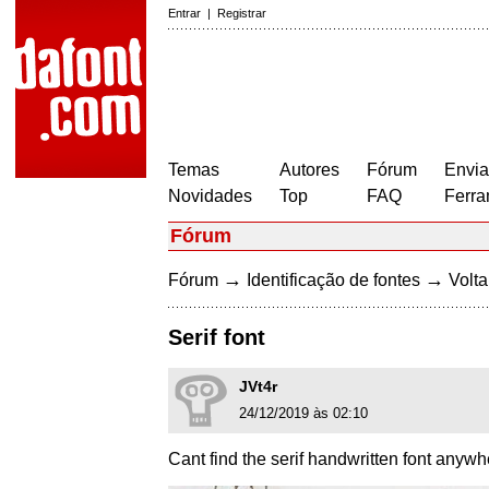
Entrar
|
Registrar
Temas
Autores
Fórum
Envia
Novidades
Top
FAQ
Ferra
Fórum
→
→
Fórum
Identificação de fontes
Volta
Serif font
JVt4r
24/12/2019 às 02:10
Cant find the serif handwritten font anywhe