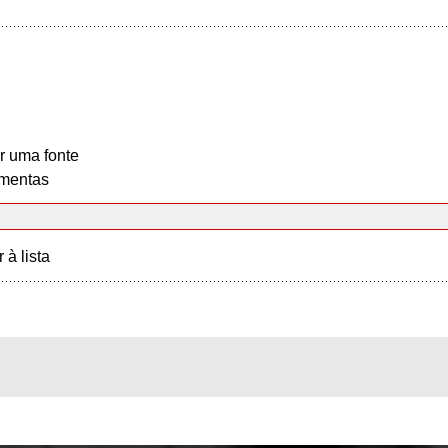
r uma fonte
mentas
r à lista