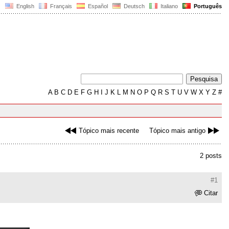
English
Français
Español
Deutsch
Italiano
Português
A
B
C
D
E
F
G
H
I
J
K
L
M
N
O
P
Q
R
S
T
U
V
W
X
Y
Z
#
Tópico mais recente
Tópico mais antigo
2 posts
#1
Citar