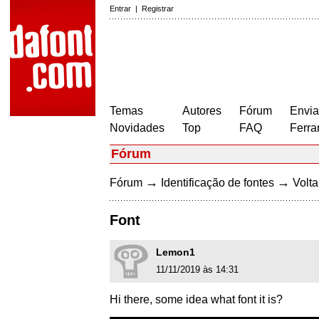
Entrar
|
Registrar
Temas
Autores
Fórum
Envia
Novidades
Top
FAQ
Ferra
Fórum
→
→
Fórum
Identificação de fontes
Volta
Font
Lemon1
11/11/2019 às 14:31
Hi there, some idea what font it is?