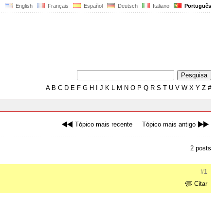
English
Français
Español
Deutsch
Italiano
Português
A
B
C
D
E
F
G
H
I
J
K
L
M
N
O
P
Q
R
S
T
U
V
W
X
Y
Z
#
Tópico mais recente
Tópico mais antigo
2 posts
#1
Citar