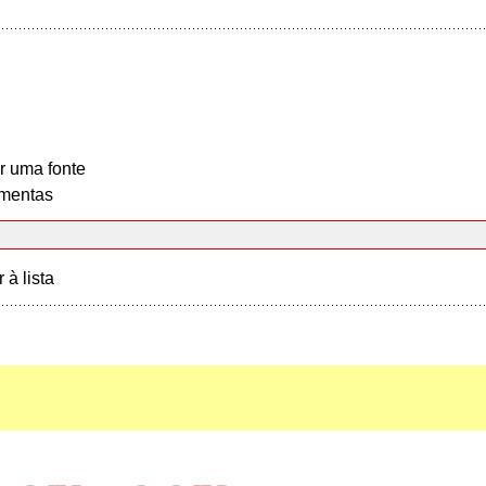
r uma fonte
mentas
r à lista