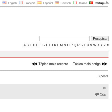
English
Français
Español
Deutsch
Italiano
Português
A
B
C
D
E
F
G
H
I
J
K
L
M
N
O
P
Q
R
S
T
U
V
W
X
Y
Z
#
Tópico mais recente
Tópico mais antigo
3 posts
#1
Citar