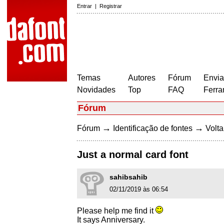
Entrar
|
Registrar
Temas
Autores
Fórum
Envia
Novidades
Top
FAQ
Ferra
Fórum
→
→
Fórum
Identificação de fontes
Volta
Just a normal card font
sahibsahib
02/11/2019 às 06:54
Please help me find it
It says Anniversary.