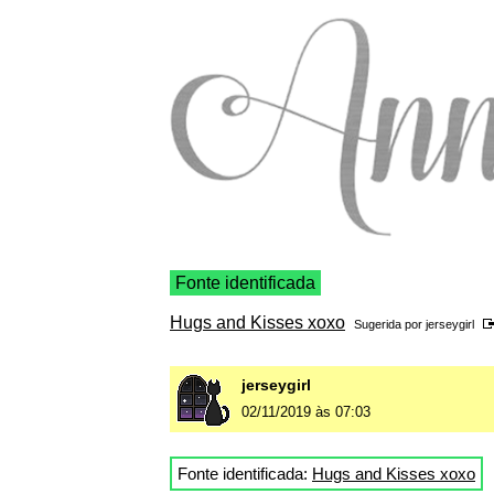
Fonte identificada
Hugs and Kisses xoxo
Sugerida por
jerseygirl
jerseygirl
02/11/2019 às 07:03
Fonte identificada:
Hugs and Kisses xoxo