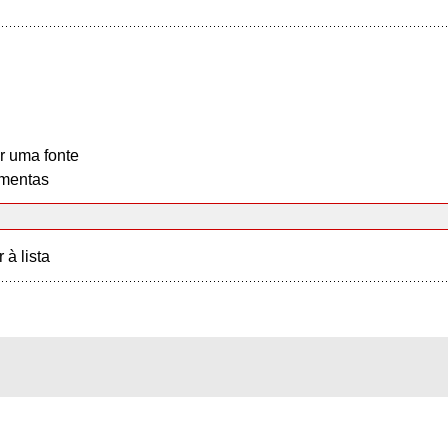
r uma fonte
mentas
r à lista