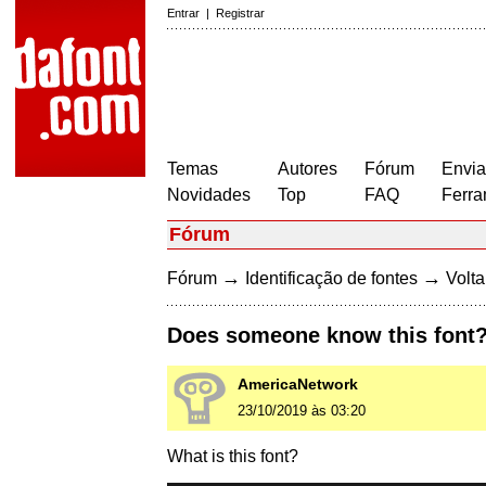
Entrar
|
Registrar
Temas
Autores
Fórum
Envia
Novidades
Top
FAQ
Ferra
Fórum
→
→
Fórum
Identificação de fontes
Volta
Does someone know this font
AmericaNetwork
23/10/2019 às 03:20
What is this font?