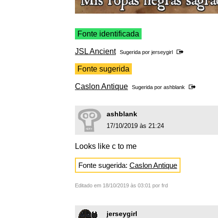
Fonte identificada
JSL Ancient
Sugerida por
jerseygirl
Fonte sugerida
Caslon Antique
Sugerida por
ashblank
ashblank
17/10/2019 às 21:24
Looks like c to me
Fonte sugerida:
Caslon Antique
Editado em 18/10/2019 às 03:01 por frd
jerseygirl