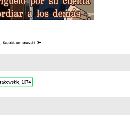
4
Sugerida por
jerseygirl
Krakowskiej 1674