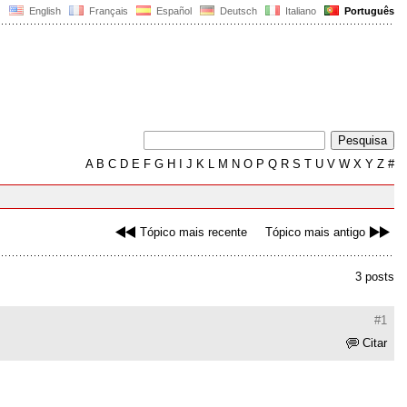
English
Français
Español
Deutsch
Italiano
Português
A
B
C
D
E
F
G
H
I
J
K
L
M
N
O
P
Q
R
S
T
U
V
W
X
Y
Z
#
Tópico mais recente
Tópico mais antigo
3 posts
#1
Citar