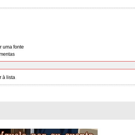
r uma fonte
mentas
r à lista