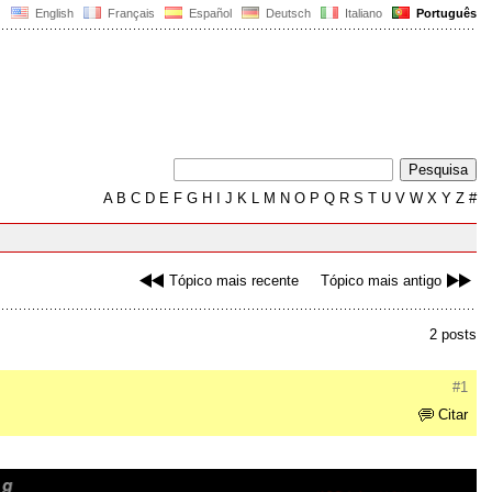
English
Français
Español
Deutsch
Italiano
Português
A
B
C
D
E
F
G
H
I
J
K
L
M
N
O
P
Q
R
S
T
U
V
W
X
Y
Z
#
Tópico mais recente
Tópico mais antigo
2 posts
#1
Citar