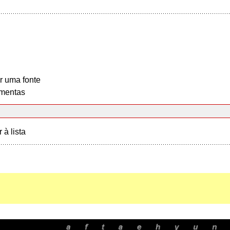
r uma fonte
mentas
r à lista