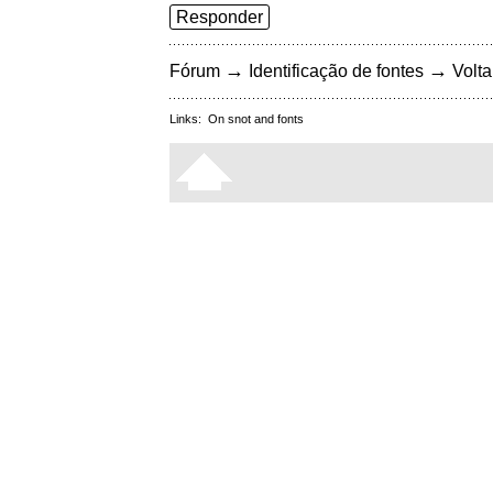
Responder
→
→
Fórum
Identificação de fontes
Volta
Links:
On snot and fonts