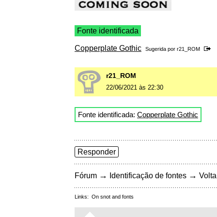
Fonte identificada
Copperplate Gothic
Sugerida por
r21_ROM
r21_ROM
22/06/2021 às 22:30
Fonte identificada:
Copperplate Gothic
Responder
→
→
Fórum
Identificação de fontes
Volta
Links:
On snot and fonts