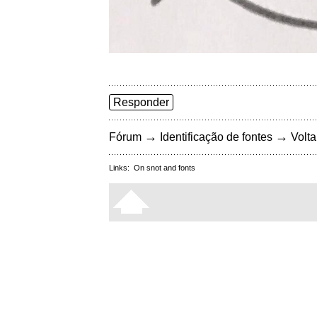
Responder
→
→
Fórum
Identificação de fontes
Volta
Links:
On snot and fonts