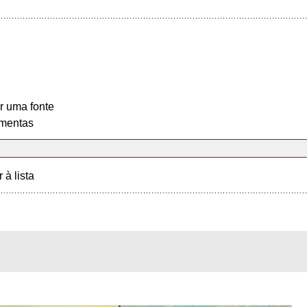
r uma fonte
mentas
r à lista