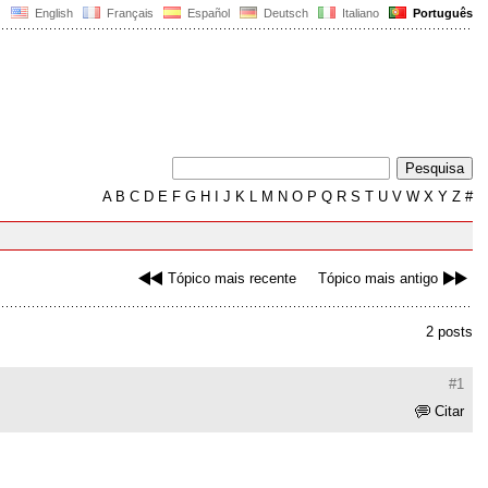
English
Français
Español
Deutsch
Italiano
Português
A
B
C
D
E
F
G
H
I
J
K
L
M
N
O
P
Q
R
S
T
U
V
W
X
Y
Z
#
Tópico mais recente
Tópico mais antigo
2 posts
#1
Citar