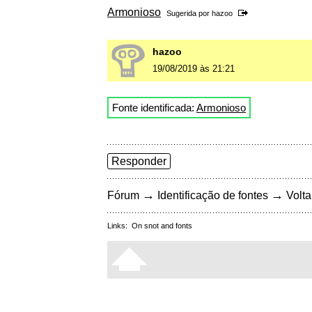
Armonioso
Sugerida por
hazoo
hazoo
19/08/2019 às 21:21
Fonte identificada:
Armonioso
Responder
→
→
Fórum
Identificação de fontes
Volta
Links:
On snot and fonts