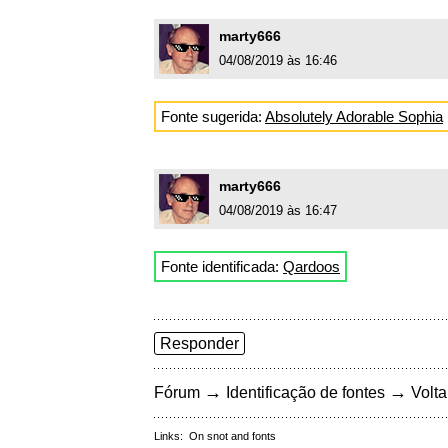
marty666
04/08/2019 às 16:46
Fonte sugerida:
Absolutely Adorable Sophia
marty666
04/08/2019 às 16:47
Fonte identificada:
Qardoos
Responder
→
→
Fórum
Identificação de fontes
Volta
Links:
On snot and fonts