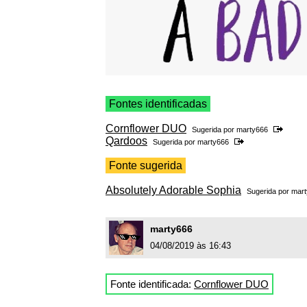
Fontes identificadas
Cornflower DUO
Sugerida por
marty666
Qardoos
Sugerida por
marty666
Fonte sugerida
Absolutely Adorable Sophia
Sugerida por
mart
marty666
04/08/2019 às 16:43
Fonte identificada:
Cornflower DUO