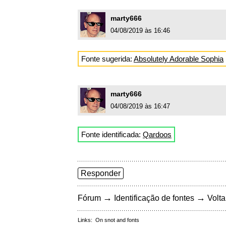
marty666
04/08/2019 às 16:46
Fonte sugerida:
Absolutely Adorable Sophia
marty666
04/08/2019 às 16:47
Fonte identificada:
Qardoos
Responder
→
→
Fórum
Identificação de fontes
Volta
Links:
On snot and fonts