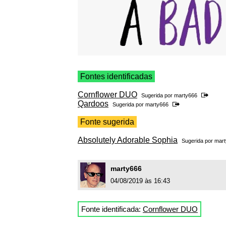
Fontes identificadas
Cornflower DUO
Sugerida por
marty666
Qardoos
Sugerida por
marty666
Fonte sugerida
Absolutely Adorable Sophia
Sugerida por
mart
marty666
04/08/2019 às 16:43
Fonte identificada:
Cornflower DUO