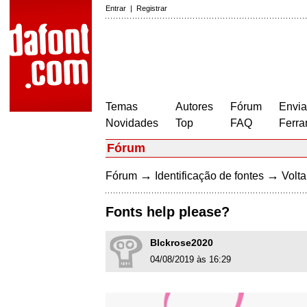
Entrar
|
Registrar
Temas
Autores
Fórum
Envia
Novidades
Top
FAQ
Ferra
Fórum
→
→
Fórum
Identificação de fontes
Volta
Fonts help please?
Blckrose2020
04/08/2019 às 16:29