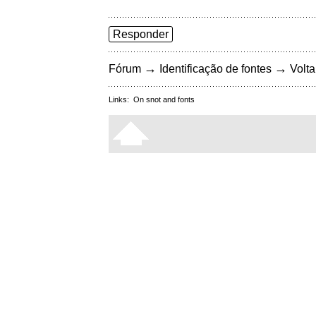
Responder
→
→
Fórum
Identificação de fontes
Volta
Links:
On snot and fonts