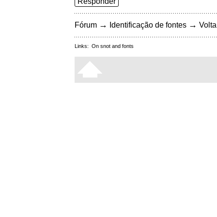
Responder
→
→
Fórum
Identificação de fontes
Volta
Links:
On snot and fonts