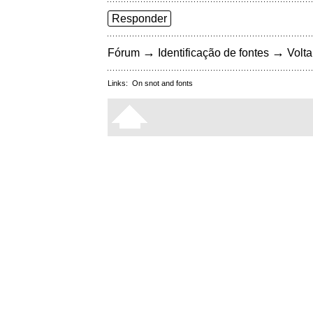
Responder
→
→
Fórum
Identificação de fontes
Volta
Links:
On snot and fonts