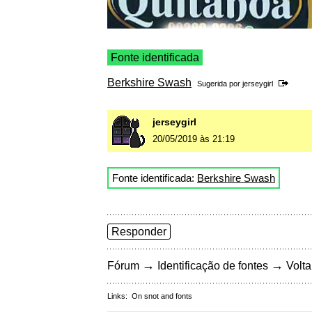
Fonte identificada
Berkshire Swash
Sugerida por
jerseygirl
jerseygirl
20/05/2019 às 21:19
Fonte identificada:
Berkshire Swash
Responder
→
→
Fórum
Identificação de fontes
Volta
Links:
On snot and fonts