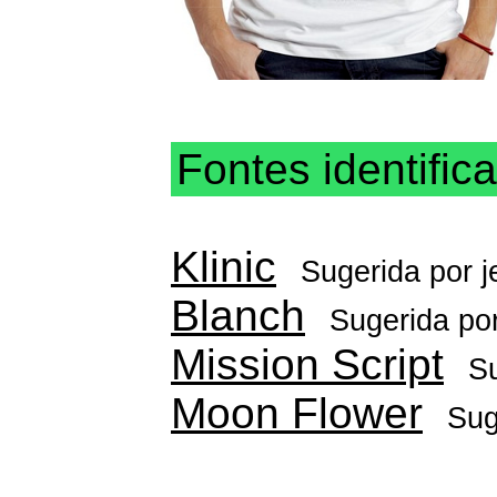
Fontes identific
Klinic
Sugerida por
j
Blanch
Sugerida po
Mission Script
S
Moon Flower
Sug