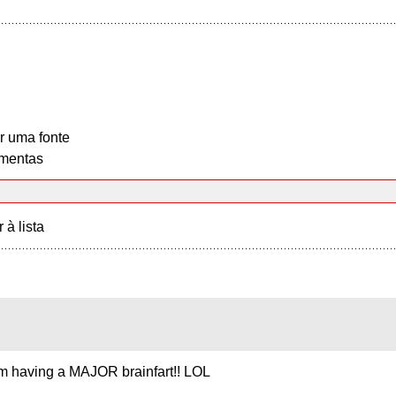
r uma fonte
mentas
r à lista
I'm having a MAJOR brainfart!! LOL