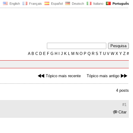
English
Français
Español
Deutsch
Italiano
Português
A
B
C
D
E
F
G
H
I
J
K
L
M
N
O
P
Q
R
S
T
U
V
W
X
Y
Z
#
Tópico mais recente
Tópico mais antigo
4 posts
#1
Citar