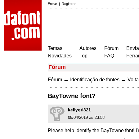
Entrar
|
Registrar
Temas
Autores
Fórum
Envia
Novidades
Top
FAQ
Ferra
Fórum
→
→
Fórum
Identificação de fontes
Volta
BayTowne font?
kellygrl321
09/04/2019 às 23:58
Please help identify the BayTowne font! 