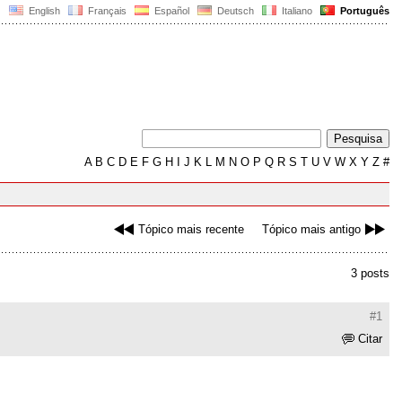
English
Français
Español
Deutsch
Italiano
Português
A
B
C
D
E
F
G
H
I
J
K
L
M
N
O
P
Q
R
S
T
U
V
W
X
Y
Z
#
Tópico mais recente
Tópico mais antigo
3 posts
#1
Citar