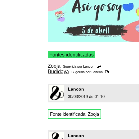
Fontes identificadas
Zooja
Sugerida por
Lancon
Budidaya
Sugerida por
Lancon
Lancon
30/03/2019 às 01:10
Fonte identificada:
Zooja
Lancon