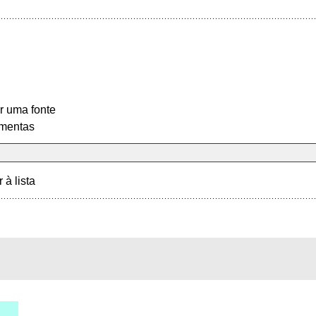
r uma fonte
mentas
r à lista