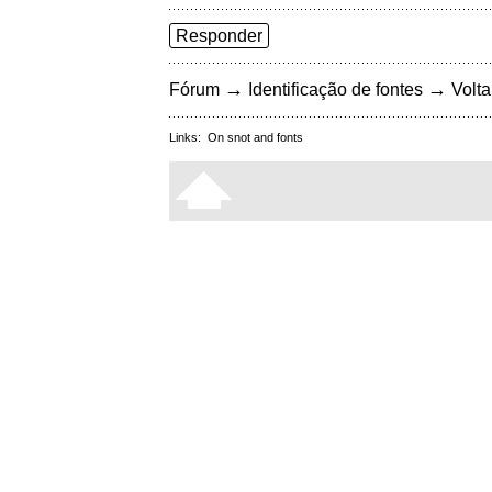
Responder
→
→
Fórum
Identificação de fontes
Volta
Links:
On snot and fonts