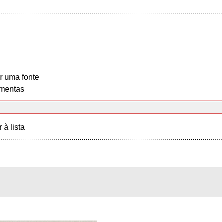
r uma fonte
mentas
r à lista