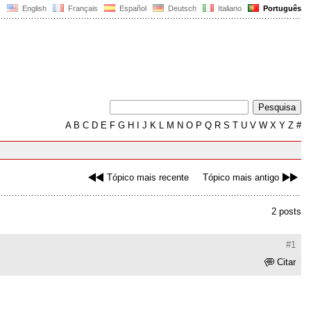
English
Français
Español
Deutsch
Italiano
Português
A
B
C
D
E
F
G
H
I
J
K
L
M
N
O
P
Q
R
S
T
U
V
W
X
Y
Z
#
Tópico mais recente
Tópico mais antigo
2 posts
#1
Citar