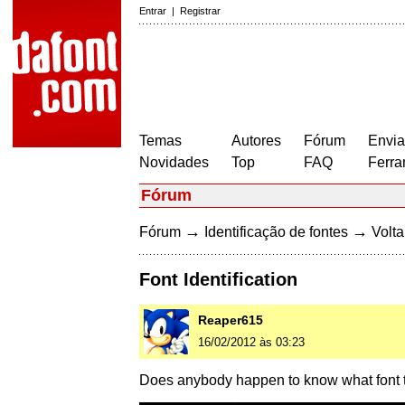
Entrar
|
Registrar
Temas
Autores
Fórum
Envia
Novidades
Top
FAQ
Ferra
Fórum
→
→
Fórum
Identificação de fontes
Volta
Font Identification
Reaper615
16/02/2012 às 03:23
Does anybody happen to know what font t