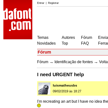
Entrar
|
Registrar
Temas
Autores
Fórum
Envia
Novidades
Top
FAQ
Ferra
Fórum
→
→
Fórum
Identificação de fontes
Volta
I need URGENT help
luismatheusbs
09/02/2019 às 18:27
I'm recreating an art but I have no idea th