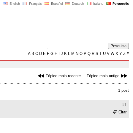
English
Français
Español
Deutsch
Italiano
Português
A
B
C
D
E
F
G
H
I
J
K
L
M
N
O
P
Q
R
S
T
U
V
W
X
Y
Z
#
Tópico mais recente
Tópico mais antigo
1 post
#1
Citar