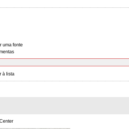
r uma fonte
mentas
r à lista
 Center