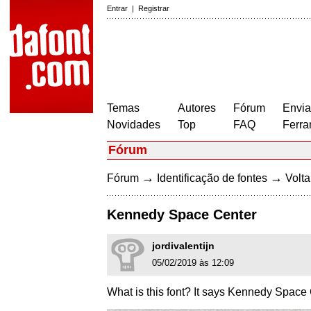
Entrar
|
Registrar
Temas
Autores
Fórum
Envia
Novidades
Top
FAQ
Ferra
Fórum
→
→
Fórum
Identificação de fontes
Volta
Kennedy Space Center
jordivalentijn
05/02/2019 às 12:09
What is this font? It says Kennedy Space