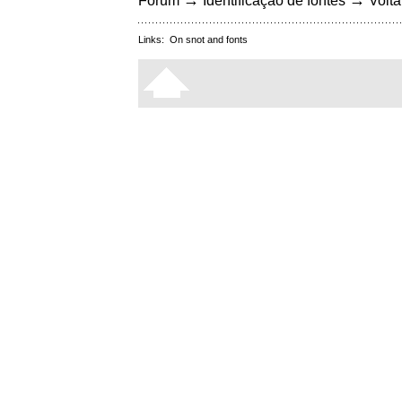
→
→
Fórum
Identificação de fontes
Volta
Links:
On snot and fonts