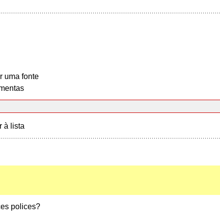
r uma fonte
mentas
r à lista
ces polices?