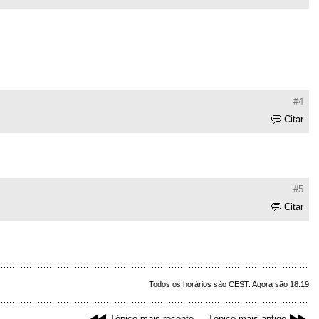
#4
Citar
#5
Citar
Todos os horários são CEST. Agora são 18:19
Tópico mais recente
Tópico mais antigo