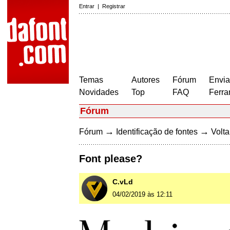
Entrar
|
Registrar
Temas
Autores
Fórum
Envia
Novidades
Top
FAQ
Ferra
Fórum
→
→
Fórum
Identificação de fontes
Volta
Font please?
C.vLd
04/02/2019 às 12:11