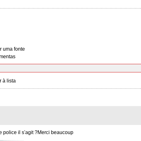
r uma fonte
mentas
r à lista
e police il s'agit ?Merci beaucoup