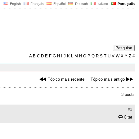
English
Français
Español
Deutsch
Italiano
Português
A
B
C
D
E
F
G
H
I
J
K
L
M
N
O
P
Q
R
S
T
U
V
W
X
Y
Z
#
Tópico mais recente
Tópico mais antigo
3 posts
#1
Citar