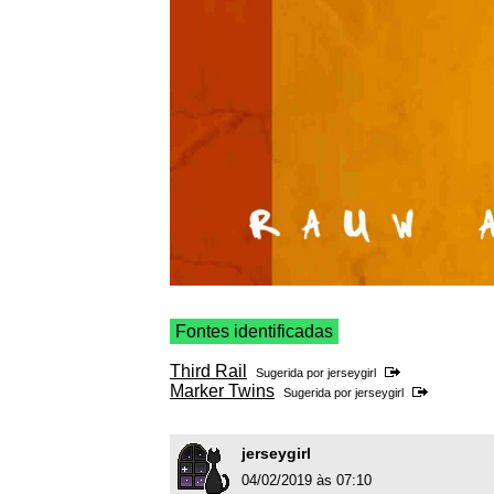
Fontes identificadas
Third Rail
Sugerida por
jerseygirl
Marker Twins
Sugerida por
jerseygirl
jerseygirl
04/02/2019 às 07:10