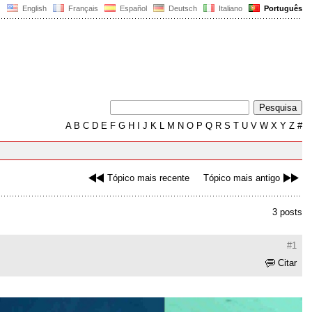
English
Français
Español
Deutsch
Italiano
Português
A
B
C
D
E
F
G
H
I
J
K
L
M
N
O
P
Q
R
S
T
U
V
W
X
Y
Z
#
Tópico mais recente
Tópico mais antigo
3 posts
#1
Citar