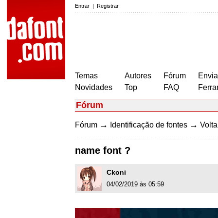
Entrar
|
Registrar
Temas
Autores
Fórum
Envia
Novidades
Top
FAQ
Ferra
Fórum
→
→
Fórum
Identificação de fontes
Volta
name font ?
Ckoni
04/02/2019 às 05:59