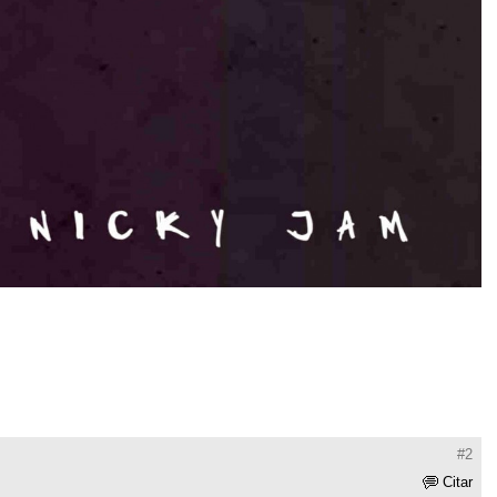
#2
Citar