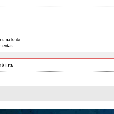
r uma fonte
mentas
r à lista