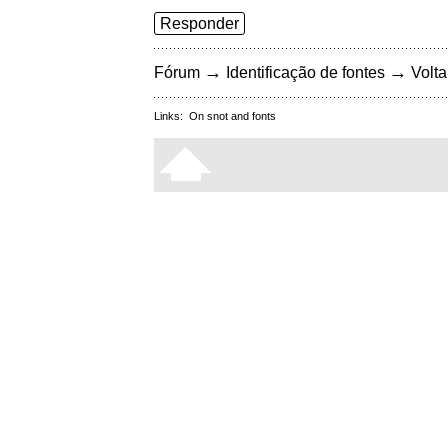
Responder
→
→
Fórum
Identificação de fontes
Volta
Links:
On snot and fonts