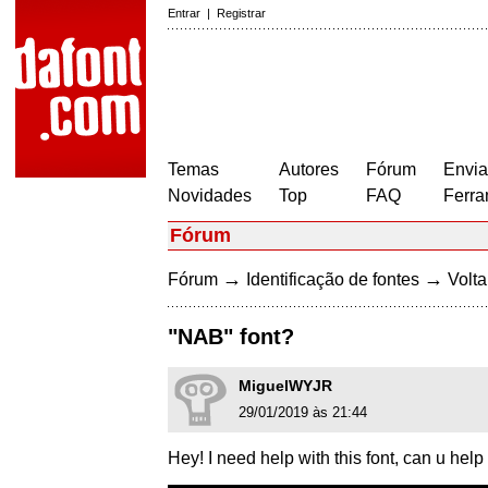
Entrar
|
Registrar
Temas
Autores
Fórum
Envia
Novidades
Top
FAQ
Ferra
Fórum
→
→
Fórum
Identificação de fontes
Volta
"NAB" font?
MiguelWYJR
29/01/2019 às 21:44
Hey! I need help with this font, can u h