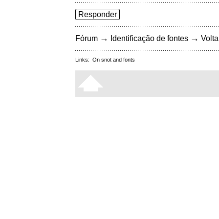
Responder
→
→
Fórum
Identificação de fontes
Volta
Links:
On snot and fonts