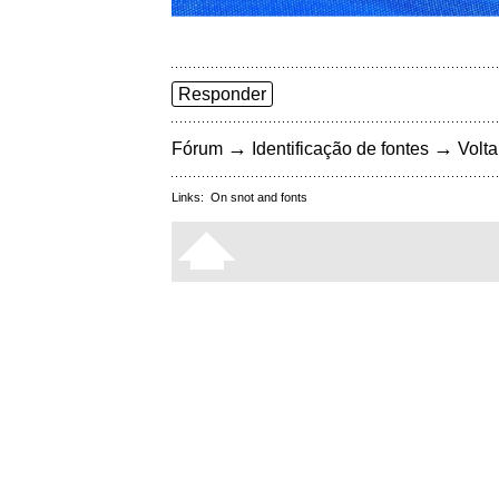
Responder
→
→
Fórum
Identificação de fontes
Volta
Links:
On snot and fonts