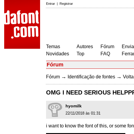
Entrar
|
Registrar
Temas
Autores
Fórum
Envia
Novidades
Top
FAQ
Ferra
Fórum
→
→
Fórum
Identificação de fontes
Volta
OMG I NEED SERIOUS HELPP
hyomilk
22/11/2018 às 01:31
i want to know the font of this, or some fon