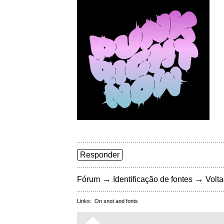
Responder
→
→
Fórum
Identificação de fontes
Volta
Links:
On snot and fonts