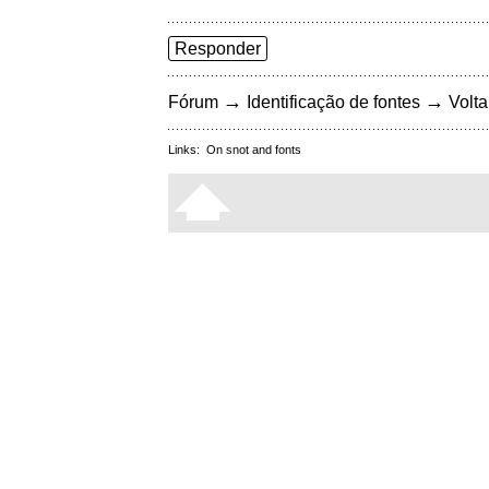
Responder
→
→
Fórum
Identificação de fontes
Volta
Links:
On snot and fonts