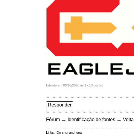
Editado em 08/10/2018 às 17:13 por frd
Responder
→
→
Fórum
Identificação de fontes
Volta
Links:
On snot and fonts