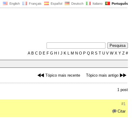
English
Français
Español
Deutsch
Italiano
Português
A
B
C
D
E
F
G
H
I
J
K
L
M
N
O
P
Q
R
S
T
U
V
W
X
Y
Z
#
Tópico mais recente
Tópico mais antigo
1 post
#1
Citar