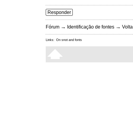
Responder
→
→
Fórum
Identificação de fontes
Volta
Links:
On snot and fonts