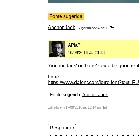
Fonte sugerida
Anchor Jack
Sugerida por
APlaPi
APlaPi
16/09/2018 às 23:33
'Anchor Jack' or 'Lorre' could be good re
Lorre:
https://www.dafont.com/lorre.font?text
Fonte sugerida:
Anchor Jack
Editado em 17/09/2018 às 12:14 por frd
Responder