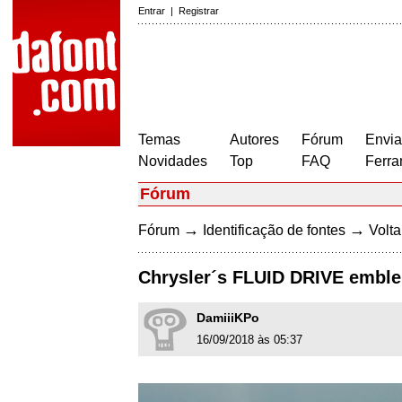
Entrar
|
Registrar
Temas
Autores
Fórum
Envia
Novidades
Top
FAQ
Ferra
Fórum
→
→
Fórum
Identificação de fontes
Volta
Chrysler´s FLUID DRIVE emble
DamiiiKPo
16/09/2018 às 05:37