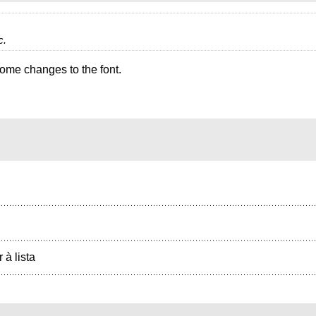
c.
some changes to the font.
r à lista