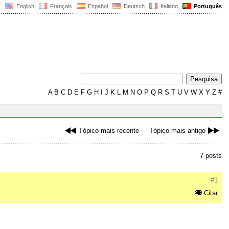
English
Français
Español
Deutsch
Italiano
Português
A
B
C
D
E
F
G
H
I
J
K
L
M
N
O
P
Q
R
S
T
U
V
W
X
Y
Z
#
Tópico mais recente
Tópico mais antigo
7 posts
#1
Citar