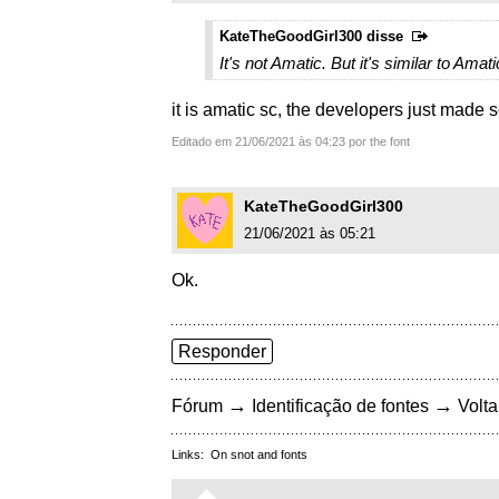
KateTheGoodGirl300 disse
It's not Amatic. But it's similar to Amati
it is amatic sc, the developers just made 
Editado em 21/06/2021 às 04:23 por the font
KateTheGoodGirl300
21/06/2021 às 05:21
Ok.
Responder
→
→
Fórum
Identificação de fontes
Volta
Links:
On snot and fonts