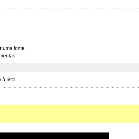
r uma fonte
mentas
r à lista