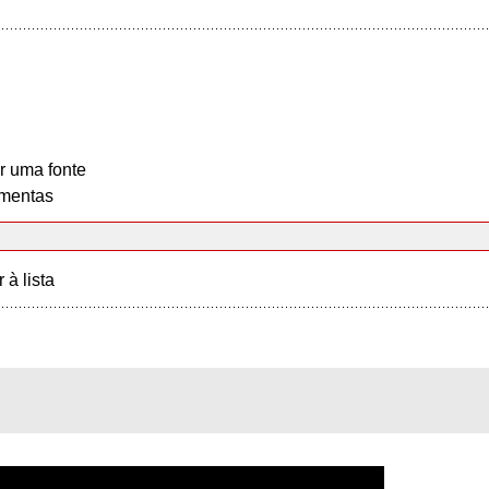
r uma fonte
mentas
r à lista