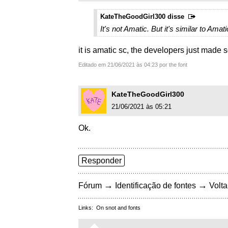
KateTheGoodGirl300 disse
It's not Amatic. But it's similar to Amati
it is amatic sc, the developers just made 
Editado em 21/06/2021 às 04:23 por the font
KateTheGoodGirl300
21/06/2021 às 05:21
Ok.
Responder
→
→
Fórum
Identificação de fontes
Volta
Links:
On snot and fonts