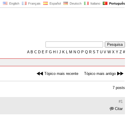
English
Français
Español
Deutsch
Italiano
Português
A
B
C
D
E
F
G
H
I
J
K
L
M
N
O
P
Q
R
S
T
U
V
W
X
Y
Z
#
Tópico mais recente
Tópico mais antigo
7 posts
#1
Citar