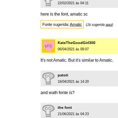
22/02/2021 às 04:11
here is the font, amatic sc
Fonte sugerida:
Amatic
(Já sugerida
aqui
)
KateTheGoodGirl300
06/04/2021 às 09:07
It's not Amatic. But it's similar to Amatic.
patoti
16/04/2021 às 14:20
and wath fonte is?
the font
21/06/2021 às 04:23