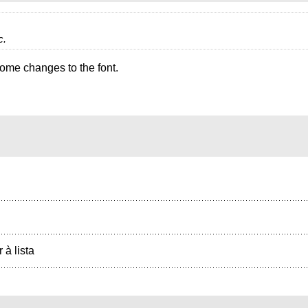
c.
some changes to the font.
r à lista