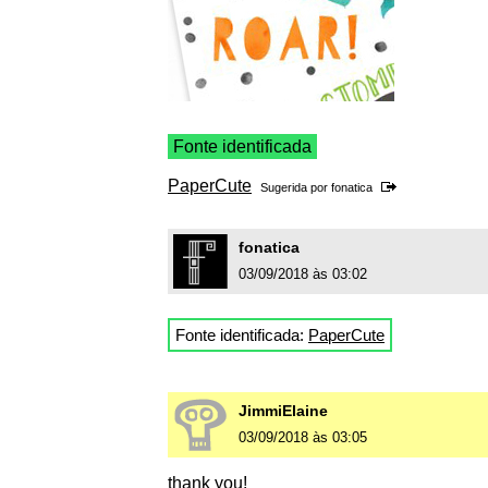
Fonte identificada
PaperCute
Sugerida por
fonatica
fonatica
03/09/2018 às 03:02
Fonte identificada:
PaperCute
JimmiElaine
03/09/2018 às 03:05
thank you!