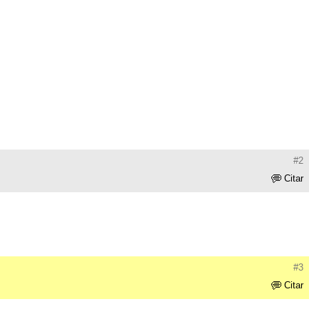
#2
Citar
#3
Citar