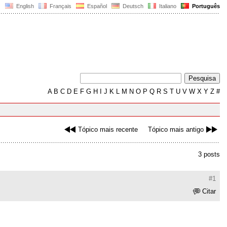
English
Français
Español
Deutsch
Italiano
Português
A
B
C
D
E
F
G
H
I
J
K
L
M
N
O
P
Q
R
S
T
U
V
W
X
Y
Z
#
Tópico mais recente
Tópico mais antigo
3 posts
#1
Citar