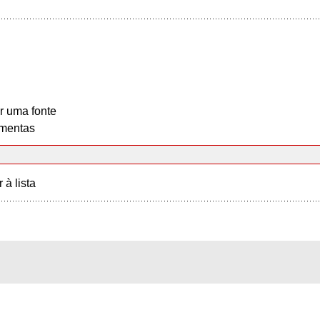
r uma fonte
mentas
r à lista