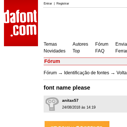
Entrar
|
Registrar
Temas
Autores
Fórum
Envia
Novidades
Top
FAQ
Ferra
Fórum
→
→
Fórum
Identificação de fontes
Volta
font name please
anitax57
24/08/2018 às 14:19