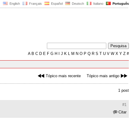
English
Français
Español
Deutsch
Italiano
Português
A
B
C
D
E
F
G
H
I
J
K
L
M
N
O
P
Q
R
S
T
U
V
W
X
Y
Z
#
Tópico mais recente
Tópico mais antigo
1 post
#1
Citar