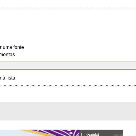
r uma fonte
mentas
r à lista