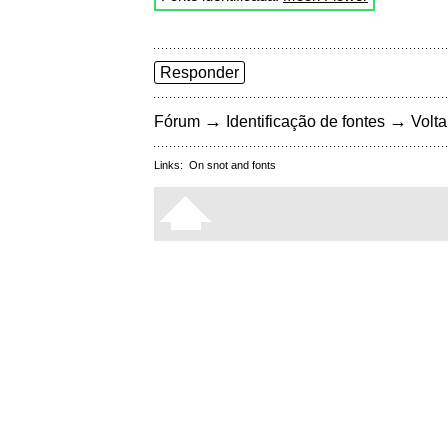
Responder
→
→
Fórum
Identificação de fontes
Volta
Links:
On snot and fonts