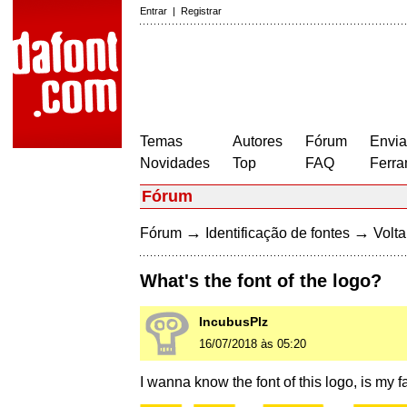
Entrar
|
Registrar
Temas
Autores
Fórum
Envia
Novidades
Top
FAQ
Ferra
Fórum
→
→
Fórum
Identificação de fontes
Volta
What's the font of the logo?
IncubusPlz
16/07/2018 às 05:20
I wanna know the font of this logo, is my fa