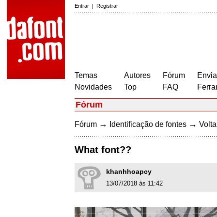
Entrar
|
Registrar
Temas
Autores
Fórum
Envia
Novidades
Top
FAQ
Ferra
Fórum
→
→
Fórum
Identificação de fontes
Volta
What font??
khanhhoapcy
13/07/2018 às 11:42