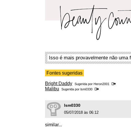
Isso é mais provavelmente não uma f
Fontes sugeridas
Bright Daddy
Sugerida por
Heron2001
Malibu
Sugerida por
lsm0330
lsm0330
05/07/2018 às 06:12
similar...